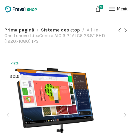
0
Meniu
Prima pagină
Sisteme desktop
All-in-
One Lenovo IdeaCentre AIO 3 24ALC6 23.8" FHD
(1920×1080) IPS
-12%
SOLD