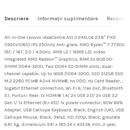
Descriere
Informații suplimentare
Recenzii 
All-in-One Lenovo IdeaCentre AIO 3 24ALC6 23.8″ FHD
(1920×1080) IPS 250nits Anti-glare, AMD Ryzen™ 7 7730U
(8C / 16T, 2.0 / 4.5GHz, 4MB L2 / 16MB L3), video
Integrated AMD Radeon™ Graphics, RAM 2x 8GB SO-
DIMM DDR4-3200, Two DDR4 SO-DIMM slots, dual-
channel capable, Up to 16GB DDR4-3200, SSD 512GB SSD
M.2 2280 PCIe® 4.0×4 NVMe®, no ODD, no Card Reader, ,
Gigabit Ethernet connection, Wi-Fi 6, 11ax 2×2, Bluetooth
5.1, Porturi: Rear: 1x HDMI® 1.4/ 2x USB 2.0/ 2x USB 3.2
Gen 1/ 1x Ethernet (RJ-45)/ 1x power connector, 90W 89%
Adapter, USB Calliope Keyboard, Black, English (UK), USB
Calliope Mouse, Black, 3Wx2, HD 720p, Black, greutate
6.81 kg, dimensiuni 541 x 185.34 x 433.56 mm, 2-year,