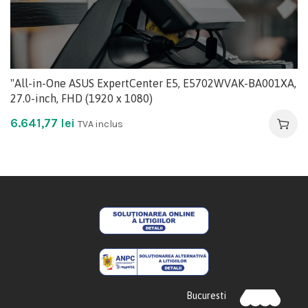
"All-in-One ASUS ExpertCenter E5, E5702WVAK-BA001XA,
27.0-inch, FHD (1920 x 1080)
6.641,77
lei
TVA inclus
Bucuresti