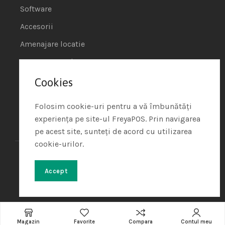
Software
Accesorii
Amenajare locatie
POS - Puncte de vanzare
Cookies
Termeni si conditii
Politica de Cookie
Folosim cookie-uri pentru a vă îmbunătăți
experiența pe site-ul FreyaPOS. Prin navigarea
Protectia Datelor cu Caracter Personal
pe acest site, sunteți de acord cu utilizarea
cookie-urilor.
Freya Shop – All rights reserved
© 2024. Developed with
♥
by
Soft Tehnica
Accept
Adaugă în coș
Magazin
Favorite
Compara
Contul meu