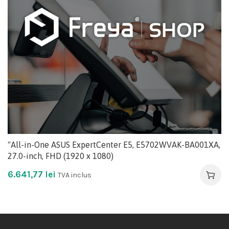
"All-in-One ASUS ExpertCenter E5, E5702WVAK-BA001XA,
27.0-inch, FHD (1920 x 1080)
6.641,77
lei
TVA inclus