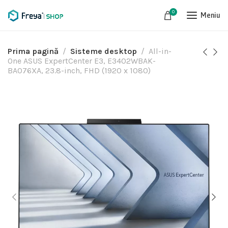
0
Meniu
Prima pagină
Sisteme desktop
All-in-
One ASUS ExpertCenter E3, E3402WBAK-
BA076XA, 23.8-inch, FHD (1920 x 1080)