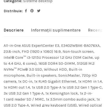
Categorie:
Sisteme desktop
Distribuie:
Descriere
Informații suplimentare
Recenzii 
All-in-One ASUS ExpertCenter E3, E3402WBAK-BA076XA,
23.8-inch, FHD (1920 x 1080) 16:9, Non-touch screen,
Intel® Core™ i3-1215U Processor 1.2 GHz (10M Cache, up
to 4.4 GHz, 6 cores), 16GB DDR4 SO-DIMM, 512GB M.2
NVMe™ PCIe® 3.0 SSD, Without HDD, Built-in
microphone, Built-in speakers, SonicMaster, 720p HD
camera, 1x DC-in, 1x RJ45 Gigabit Ethernet, 1x HDMI in 1.4,
1x HDMI out 1.4, 1x USB 2.0 Type-A 1x USB 3.2 Gen 1 Type-C,
3x USB 3.2 Gen 1 Type-A, 1x Kensington lock, 1x 2-in-
1 card reader SD / MMC, 1x 3.5mm combo audio jack, 1x
USB 2.0 Type-A, Wired grey keyboard (USB), Wired optical