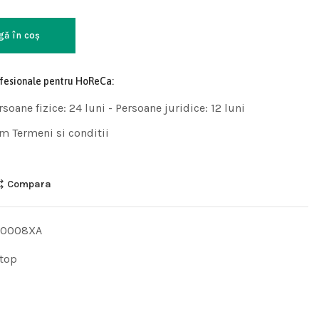
gă în coș
ofesionale pentru HoReCa:
rsoane fizice: 24 luni - Persoane juridice: 12 luni
m Termeni si conditii
Compara
00008XA
top