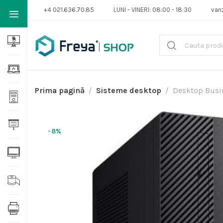
+4 021.636.70.85
LUNI - VINERI: 08:00 - 18:30
van
Prima pagină
Sisteme desktop
Desktop Busi
-8%