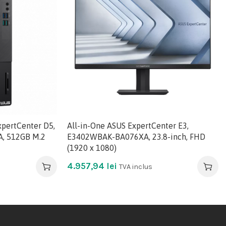
pertCenter D5,
All-in-One ASUS ExpertCenter E3,
, 512GB M.2
E3402WBAK-BA076XA, 23.8-inch, FHD
(1920 x 1080)
4.957,94
lei
TVA inclus