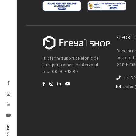
SUPORT 
Daca ai ne
poti cont
Iti oferim suport telefonic de
prin e-mai
Luni pana Vineri in intervalul
orar 08:00 – 18:30
+4 02
sales