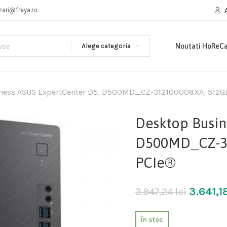
zari@freya.ro
Alege categoria
Noutati HoReC
ness ASUS ExpertCenter D5, D500MD_CZ-312100008XA, 512
Desktop Busin
D500MD_CZ-3
PCIe®
3.641,1
3.947,24
lei
În stoc