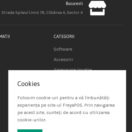
Bucuresti
Strada Splaiul Unirii 76, Clădirea A, Sector 4
MATII
CATEGORII
Software
Accesorii
Amenajare locatie
POS - Puncte de vanzare
Cookies
Termeni si conditii
Folosim cookie-uri pentru a vă îmbunătăți
Politica de Cookie
experiența pe site-ul FreyaPOS. Prin navigarea
pe acest site, sunteți de acord cu utilizarea
Protectia Datelor cu
cookie-urilor.
Caracter Personal