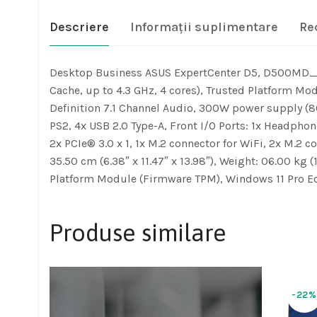
Descriere
Informații suplimentare
Re
Desktop Business ASUS ExpertCenter D5, D500MD_C
Cache, up to 4.3 GHz, 4 cores), Trusted Platform Mo
Definition 7.1 Channel Audio, 300W power supply (80+
PS2, 4x USB 2.0 Type-A, Front I/O Ports: 1x Headphon
2x PCIe® 3.0 x 1, 1x M.2 connector for WiFi, 2x M.2
35.50 cm (6.38″ x 11.47″ x 13.98″), Weight: 06.00 kg
Platform Module (Firmware TPM), Windows 11 Pro E
Produse similare
-22%