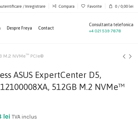
Autentificare / Inregistrare
Compara
Favorite
0
/
0,00
lei
Consultanta telefonica
a
Despre Freya
Contact
+4 021 539 7878
GB M.2 NVMe™ PCIe®
ess ASUS ExpertCenter D5,
12100008XA, 512GB M.2 NVMe™
8
lei
TVA inclus