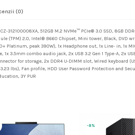
cenzii (0)
Z-312100008XA, 512GB M.2 NVMe™ PCIe® 3.0 SSD, 8GB DDR4 U
dule (TPM) 2.0, Intel® B660 Chipset, Mini tower, Black, DVD w
 Platinum, peak 390W), 1x Headphone out, 1x Line- in, 1x MIC i
e, 1x 3.5mm combo audio jack, 2x USB 3.2 Gen 1 Type-A, 2x USB 
 connector for storage, 2x DDR4 U-DIMM slot, Wired keyboard (U
 (13.23 lbs), Fan profile, HDD User Password Protection and Sec
ducation, 3Y PUR
-8%