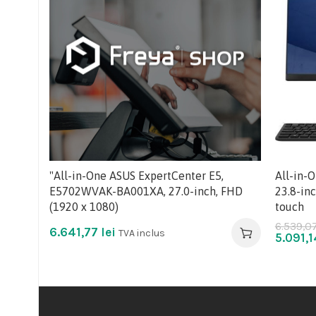
"All-in-One ASUS ExpertCenter E5,
All-in-
E5702WVAK-BA001XA, 27.0-inch, FHD
23.8-inc
(1920 x 1080)
touch
6.539,0
6.641,77
lei
TVA inclus
5.091,