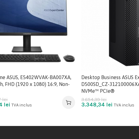
One ASUS, E5402WVAK-BA007XA,
Desktop Business ASUS Ex
h, FHD (1920 x 1080) 16:9, Non-
D500SD_CZ-312100006XA
NVMe™ PCIe®
7
lei
3.654,39
lei
14
lei
3.348,34
lei
TVA inclus
TVA inclus