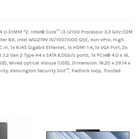
-DIMM *2, Intel® Core™ i3-12100 Processor 3.3 GHz (12M
riter 8X, Intel WGI219V 10/100/1000 GbE, non-vPro, High
n, 1x RJ45 Gigabit Ethernet, 1x HDMI 1.4, 1x VGA Port, 2x
3.2 Gen 2 Type-A4 x SATA 6.0Gb/s ports, 1x PCIe® 4.0 x 16,
SB), Wired optical mouse (USB), Dimension: 16.20 x 29.14 x
urity, Kensington Security Slot™, Padlock loop, Trusted