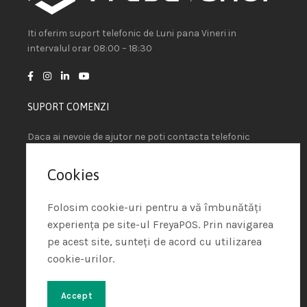
Iti oferim suport telefonic de Luni pana Vineri in
intervalul orar 08:00 – 18:30
SUPORT COMENZI
Daca ai nevoie de ajutor ne poti contacta telefonic
sau prin e-mail.
Cookies
+4 021.636.70.85
sales@freyapos.com
Folosim cookie-uri pentru a vă îmbunătăți
experiența pe site-ul FreyaPOS. Prin navigarea
LEGATURI UTILE
pe acest site, sunteți de acord cu utilizarea
cookie-urilor.
Intrebari frecvente
Contul meu
Accept