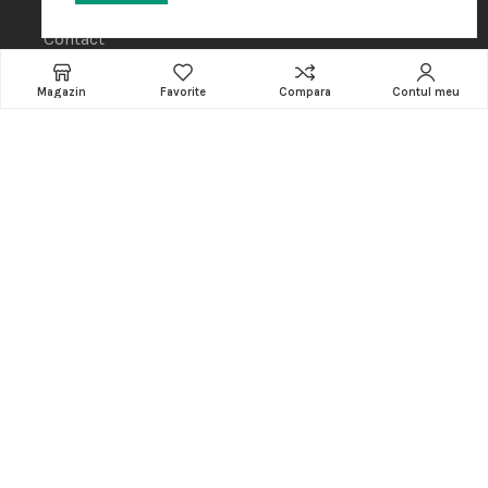
Cos de cumparaturi
Contact
INFORMATII
Magazin
Favorite
Compara
Contul meu
CATEGORII
Software
Accesorii
Amenajare locatie
POS - Puncte de vanzare
Termeni si conditii
Politica de Cookie
Protectia Datelor cu Caracter Personal