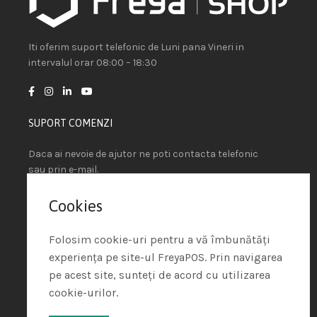
Iti oferim suport telefonic de Luni pana Vineri in
intervalul orar 08:00 – 18:30
SUPORT COMENZI
Daca ai nevoie de ajutor ne poti contacta telefonic
sau prin e-mail.
+4 021.636.70.85
Cookies
sales@freyapos.com
Folosim cookie-uri pentru a vă îmbunătăți
LEGATURI UTILE
experiența pe site-ul FreyaPOS. Prin navigarea
pe acest site, sunteți de acord cu utilizarea
Intrebari frecvente
cookie-urilor.
Contul meu