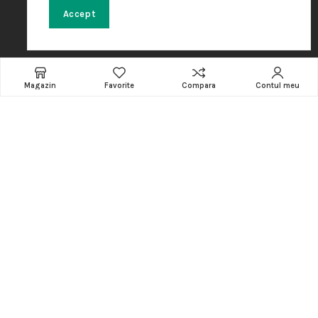
Cos de cumparaturi
Accept
Contact
INFORMATII
Magazin
Favorite
Compara
Contul meu
CATEGORII
Software
Accesorii
Amenajare locatie
POS - Puncte de vanzare
Termeni si conditii
Politica de Cookie
Protectia Datelor cu Caracter Personal