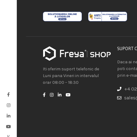
SUPORT 
Daca ai ne
poti cont
Iti oferim suport telefonic de
prin e-mai
Luni pana Vineri in intervalul
orar 08:00 – 18:30
+4 02
sales