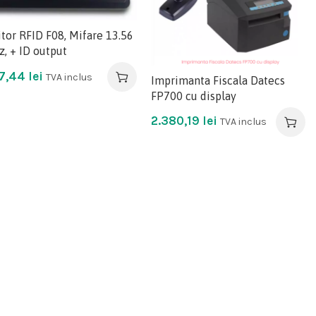
itor RFID F08, Mifare 13.56
, + ID output
7,44
lei
TVA inclus
Imprimanta Fiscala Datecs
FP700 cu display
2.380,19
lei
TVA inclus