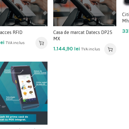
Cit
Mhz
33
 acces RFID
Casa de marcat Datecs DP25
MX
lei
TVA inclus
1.144,90
lei
TVA inclus