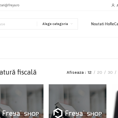
zari@freya.ro
Alege categoria
Noutati HoReC
atură fiscală
Afiseaza
12
20
30