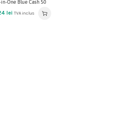
-in-One Blue Cash 50
,24
lei
TVA inclus