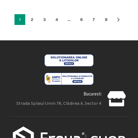
1
2
3
4
…
6
7
8
Bucuresti
Strada Splaiul Unirii 76, Clădirea A, Sector 4