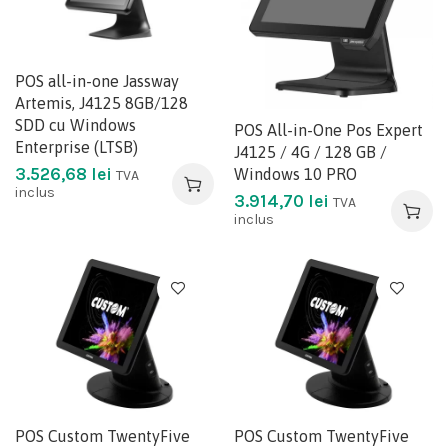
POS all-in-one Jassway
Artemis, J4125 8GB/128
SDD cu Windows
POS All-in-One Pos Expert
Enterprise (LTSB)
J4125 / 4G / 128 GB /
3.526,68
lei
Windows 10 PRO
TVA
inclus
3.914,70
lei
TVA
inclus
POS Custom TwentyFive
POS Custom TwentyFive