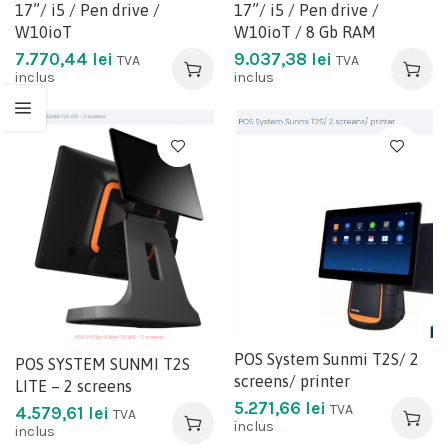
17”/ i5 / Pen drive /
17”/ i5 / Pen drive /
W10ioT
W10ioT / 8 Gb RAM
7.770,44
lei
9.037,38
lei
TVA
TVA
inclus
inclus
POS System Sunmi T2S/ 2
POS SYSTEM SUNMI T2S
screens/ printer
LITE – 2 screens
5.271,66
lei
TVA
4.579,61
lei
TVA
inclus
inclus