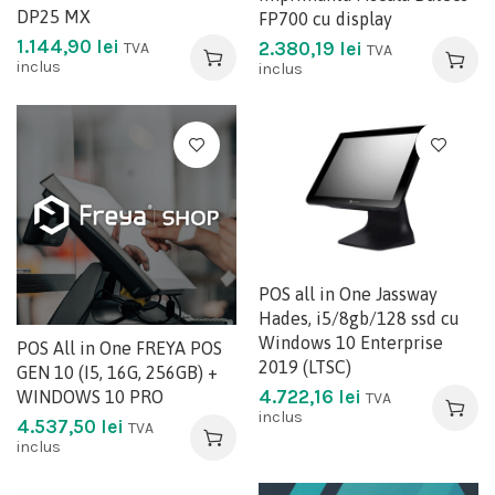
DP25 MX
FP700 cu display
1.144,90
lei
2.380,19
lei
TVA
TVA
inclus
inclus
POS all in One Jassway
Hades, i5/8gb/128 ssd cu
Windows 10 Enterprise
POS All in One FREYA POS
2019 (LTSC)
GEN 10 (I5, 16G, 256GB) +
4.722,16
lei
WINDOWS 10 PRO
TVA
inclus
4.537,50
lei
TVA
inclus