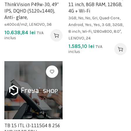
ThinkVision P49w-30, 49''
11 inch, 8GB RAM, 128GB,
IPS, DQHD (5120×1440),
4G + Wi-Fi
Anti- glare,
3GB, No, No, Gri, Quad-Core,
≤400cd/m2, LENOVO, 36
Android, Yes, Yes, 3 GB, 32GB,
8 inch, Wi-Fi, 1280x800, 8.0",
10.638,84
lei
TVA
inclus
LENOVO, 24
1.585,10
lei
TVA
inclus
TB 15 ITL i3-1115G4 8 256