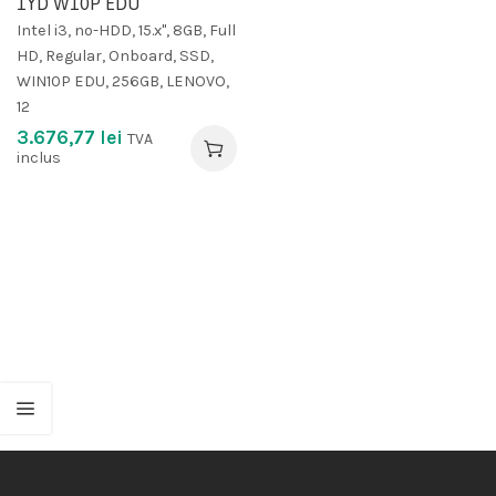
1YD W10P EDU
Intel i3, no-HDD, 15.x", 8GB, Full
HD, Regular, Onboard, SSD,
WIN10P EDU, 256GB, LENOVO,
12
3.676,77
lei
TVA
inclus