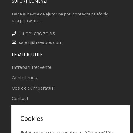
SUPORT COMENZI
Daca ai nevoie de ajutor ne poti contacta telefonic
sau prin e-mail.
+4 021.636.70.85
sales@freyapos.com
LEGATURI UTILE
Intrebari frecvente
Contul meu
Cos de cumparaturi
Contact
INFORMATII
Cookies
CATEGORII
Folosim cookie-uri pentru a vă îmbunătăți