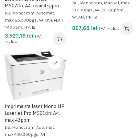
Nu, Monocrom, Manual, max-
M507dn; A4, max 43ppm
10.000pgs, A4, 20-30ppm,
Nu, Monocrom, Automat,
WLAN, HP, 12
max-25.000pgs, A4, USB+LAN,
>40ppm, HP, 12
827,68
lei
TVA inclus
3.520,18
lei
TVA
inclus
Imprimanta laser Mono HP
Laserjet Pro M501dn; A4,
max 43ppm
Da, Monocrom, Automat,
max-100.000pgs, A4,