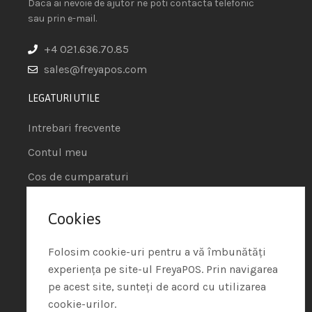
Daca ai nevoie de ajutor ne poti contacta telefonic
sau prin e-mail.
+4 021.636.70.85
sales@freyapos.com
LEGATURI UTILE
Intrebari frecvente
Contul meu
Cos de cumparaturi
Contact
Cookies
INFORMATII
Folosim cookie-uri pentru a vă îmbunătăți
CATEGORII
experiența pe site-ul FreyaPOS. Prin navigarea
pe acest site, sunteți de acord cu utilizarea
Software
cookie-urilor.
Accesorii