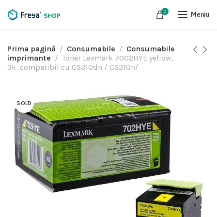
0
Meniu
Prima pagină
Consumabile
Consumabile
imprimante
Toner Lexmark 70C2HYE yellow,
3k ,compatibil cu CS310dn / CS310n/
SOLD