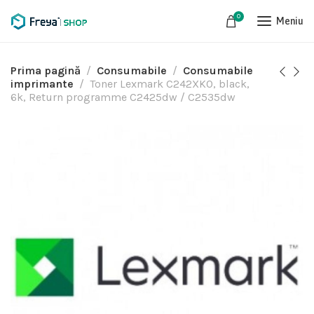
0
Meniu
Prima pagină
Consumabile
Consumabile
imprimante
Toner Lexmark C242XK0, black,
6k, Return programme C2425dw / C2535dw