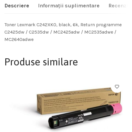
Descriere
Informații suplimentare
Recenzii 
Toner Lexmark C242XK0, black, 6k, Return programme
C2425dw / C2535dw / MC2425adw / MC2535adwe /
MC2640adwe
Produse similare