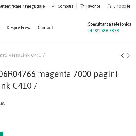
Autentificare / Inregistrare
Compara
Favorite
0
/
0,00
lei
Consultanta telefonica
a
Despre Freya
Contact
+4 021 539 7878
ru VersaLink C410 /
06R04766 magenta 7000 pagini
ink C410 /
us