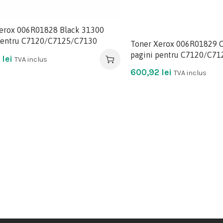
erox 006R01828 Black 31300
pentru C7120/C7125/C7130
Toner Xerox 006R01829 
pagini pentru C7120/C7
9
lei
TVA inclus
600,92
lei
TVA inclus