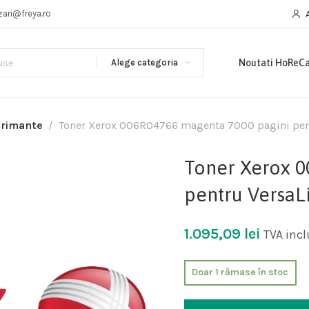
zari@freya.ro
Alege categoria
Noutati HoReC
primante
Toner Xerox 006R04766 magenta 7000 pagini pent
Toner Xerox 0
pentru VersaL
1.095,09
lei
TVA incl
Doar 1 rămase în stoc