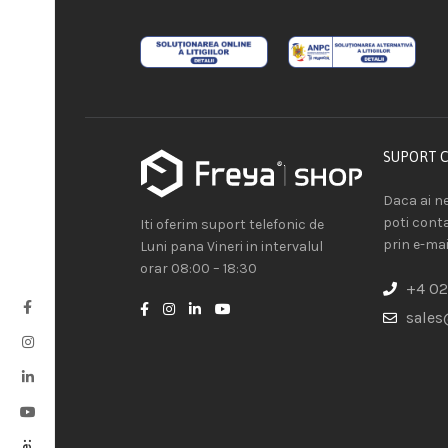
SUPORT 
Daca ai ne
poti cont
Iti oferim suport telefonic de
prin e-mai
Luni pana Vineri in intervalul
orar 08:00 – 18:30
+4 02
sales