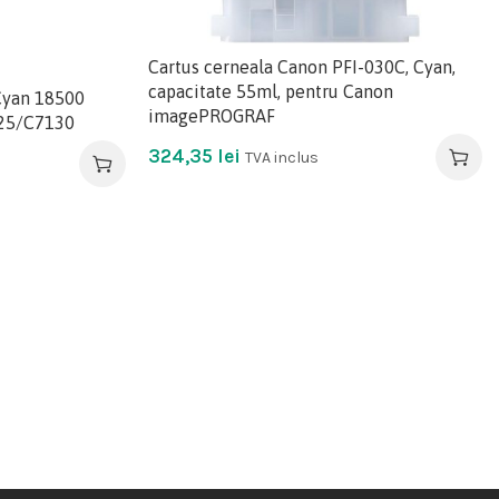
Cartus cerneala Canon PFI-030C, Cyan,
capacitate 55ml, pentru Canon
Cyan 18500
imagePROGRAF
125/C7130
324,35
lei
TVA inclus