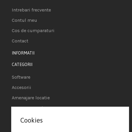
Intrebari frecvente
Contul meu
Cos de cumparaturi
Contact
INFORMATII
CATEGORII
Software
Accesorii
Amenajare locatie
POS - Puncte de vanzare
Cookies
Termeni si conditii
Politica de Cookie