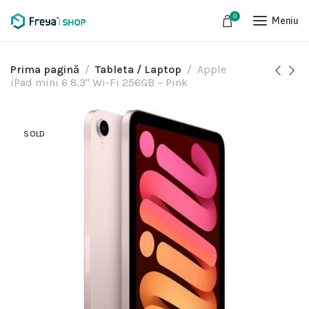
0
Meniu
Prima pagină
Tableta / Laptop
Apple
iPad mini 6 8.3" Wi-Fi 256GB – Pink
SOLD