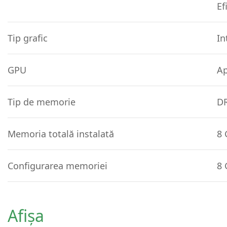
Ef
Tip grafic
In
GPU
Ap
Tip de memorie
DR
Memoria totală instalată
8 
Configurarea memoriei
8 
Afişa