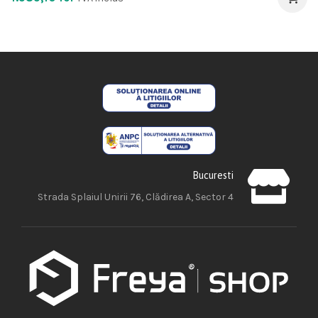
Bucuresti
Strada Splaiul Unirii 76, Clădirea A, Sector 4