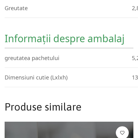
Greutate
2,
Informații despre ambalaj
greutatea pachetului
5,
Dimensiuni cutie (Lxlxh)
13
Produse similare