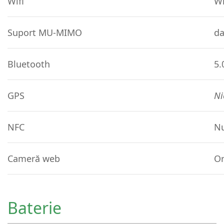
Wifi
Wi
Suport MU-MIMO
d
Bluetooth
5.
GPS
Ni
NFC
N
Cameră web
Or
Baterie