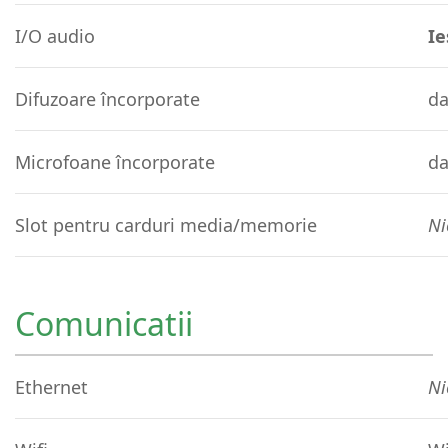
I/O audio
Ie
Difuzoare încorporate
d
Microfoane încorporate
d
Slot pentru carduri media/memorie
Ni
Comunicatii
Ethernet
Ni