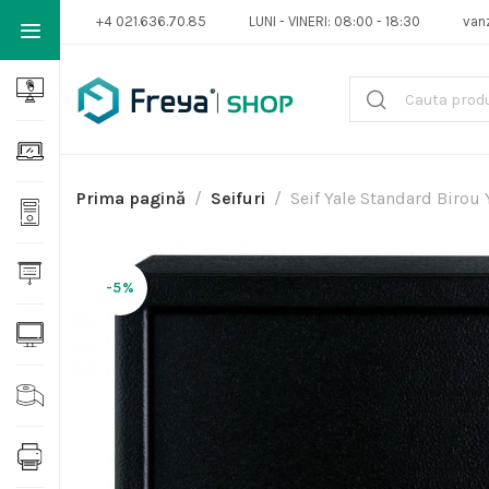
+4 021.636.70.85
LUNI - VINERI: 08:00 - 18:30
van
Prima pagină
Seifuri
Seif Yale Standard Birou 
-5%