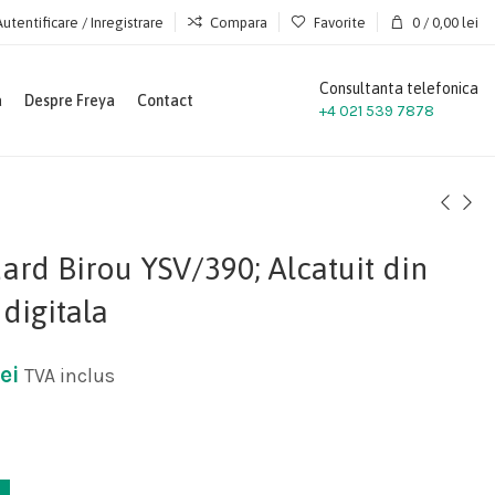
Autentificare / Inregistrare
Compara
Favorite
0
/
0,00
lei
Consultanta telefonica
a
Despre Freya
Contact
+4 021 539 7878
dard Birou YSV/390; Alcatuit din
 digitala
lei
TVA inclus