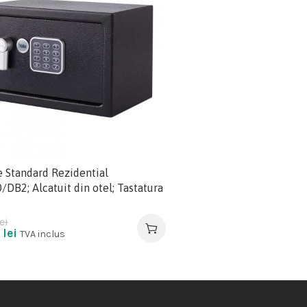
e Standard Rezidential
DB2; Alcatuit din otel; Tastatura
ei
0
lei
TVA inclus