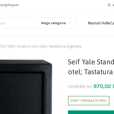
zari@freya.ro
Alege categoria
Noutati HoReC
YSV/390; Alcatuit din otel; Tastatura digitala
Seif Yale Stan
otel; Tastatura
970,02
1.019,85
lei
Doar 1 rămase în stoc