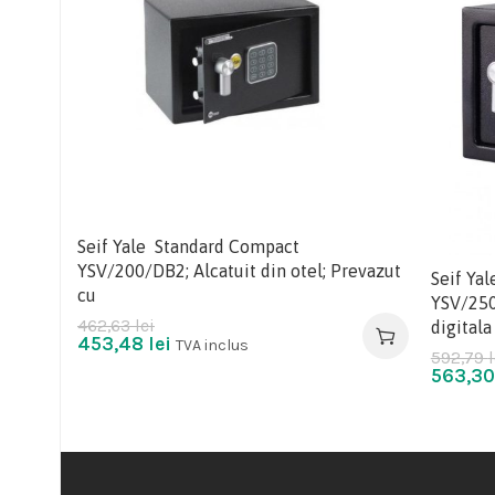
Seif Yale Standard Compact
YSV/200/DB2; Alcatuit din otel; Prevazut
Seif Yal
cu
YSV/250/
462,63
lei
digitala
453,48
lei
TVA inclus
592,79
l
563,3