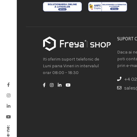
SUPORT 
Daca ai ne
poti cont
Iti oferim suport telefonic de
prin e-mai
Luni pana Vineri in intervalul
orar 08:00 – 18:30
+4 02
sales