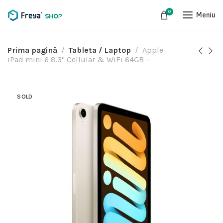
0
Meniu
Prima pagină
Tableta / Laptop
Apple
iPad mini 6 8.3" Cellular & WiFi 64GB –
SOLD