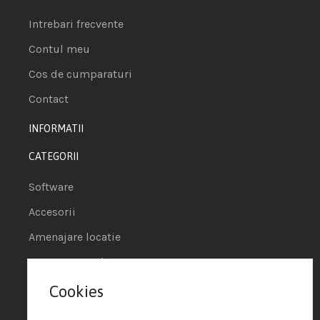
Intrebari frecvente
Contul meu
Cos de cumparaturi
Contact
INFORMATII
CATEGORII
Software
Accesorii
Amenajare locatie
POS - Puncte de vanzare
Cookies
Termeni si conditii
Politica de Cookie