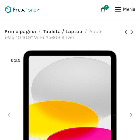
0
Meniu
Prima pagină
Tableta / Laptop
Apple
iPad 10 10.9" WiFi 256GB Silver
SOLD