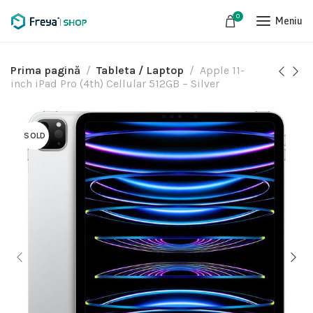
0
Meniu
Prima pagină
Tableta / Laptop
Apple 11-
inch iPad Pro (4th) Cellular 512GB – Silver
SOLD