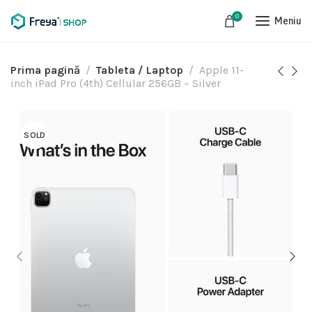
0
Meniu
Prima pagină
Tableta / Laptop
Apple 11-
inch iPad Pro (4th) Cellular 256GB – Silver
SOLD