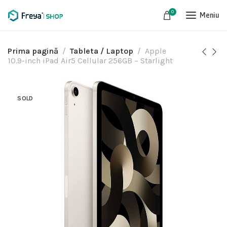
0
Meniu
Prima pagină
Tableta / Laptop
Apple
10.9-inch iPad Air5 Cellular 256GB – Starlight
SOLD