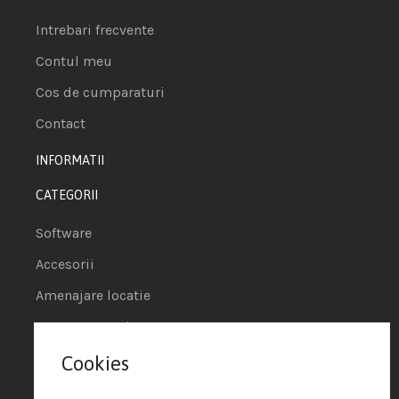
Intrebari frecvente
Contul meu
Cos de cumparaturi
Contact
INFORMATII
CATEGORII
Software
Accesorii
Amenajare locatie
POS - Puncte de vanzare
Cookies
Termeni si conditii
Politica de Cookie