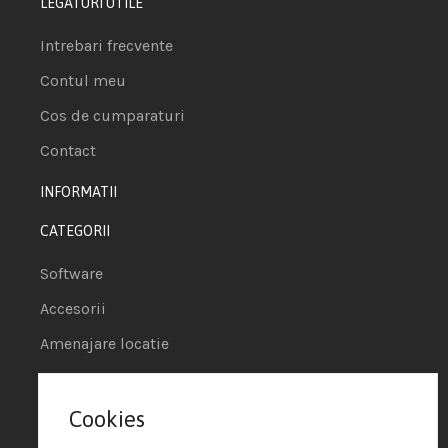
LEGATURI UTILE
Intrebari frecvente
Contul meu
Cos de cumparaturi
Contact
INFORMATII
CATEGORII
Software
Accesorii
Amenajare locatie
POS - Puncte de vanzare
Cookies
Termeni si conditii