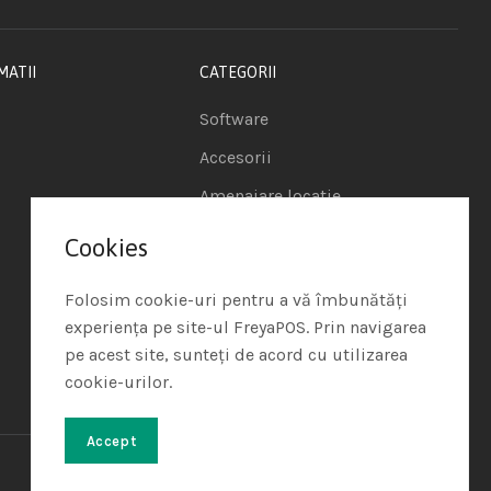
MATII
CATEGORII
Software
Accesorii
Amenajare locatie
POS - Puncte de vanzare
Cookies
Termeni si conditii
Folosim cookie-uri pentru a vă îmbunătăți
Politica de Cookie
experiența pe site-ul FreyaPOS. Prin navigarea
pe acest site, sunteți de acord cu utilizarea
Protectia Datelor cu
cookie-urilor.
Caracter Personal
Accept