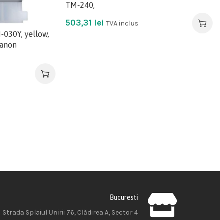
TM-240,
503,31
lei
TVA inclus
-030Y, yellow,
Canon
Bucuresti
Strada Splaiul Unirii 76, Clădirea A, Sector 4