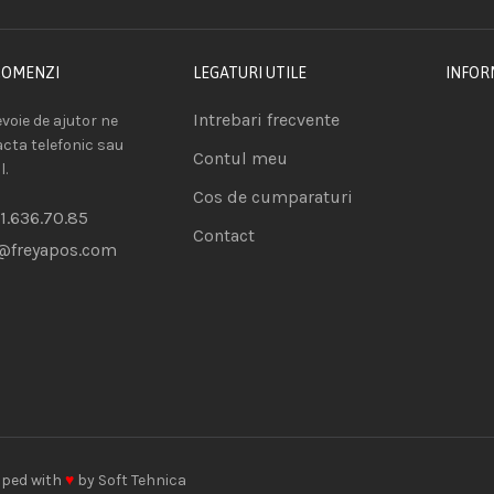
COMENZI
LEGATURI UTILE
INFOR
Intrebari frecvente
voie de ajutor ne
acta telefonic sau
Contul meu
l.
Cos de cumparaturi
1.636.70.85
Contact
@freyapos.com
oped with
♥
by
Soft Tehnica