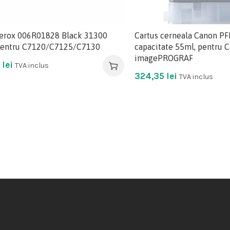
erox 006R01828 Black 31300
Cartus cerneala Canon PFI
pentru C7120/C7125/C7130
capacitate 55ml, pentru 
imagePROGRAF
9
lei
TVA inclus
324,35
lei
TVA inclus