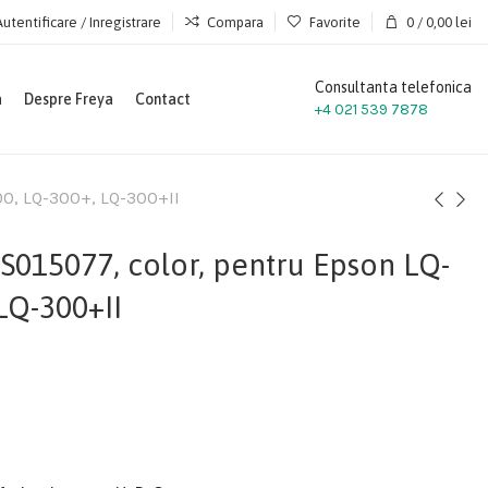
Autentificare / Inregistrare
Compara
Favorite
0
/
0,00
lei
Consultanta telefonica
a
Despre Freya
Contact
+4 021 539 7878
00, LQ-300+, LQ-300+II
S015077, color, pentru Epson LQ-
LQ-300+II