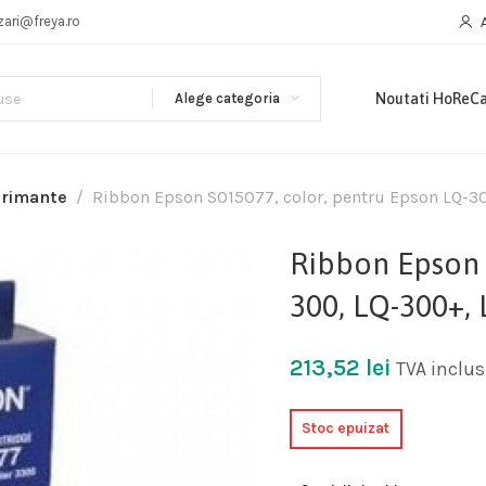
zari@freya.ro
Alege categoria
Noutati HoReC
primante
Ribbon Epson S015077, color, pentru Epson LQ-3
Ribbon Epson 
300, LQ-300+, 
213,52
lei
TVA inclus
Stoc epuizat