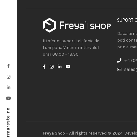
SUPORT 
Daca ai ne
poti cont
Iti oferim suport telefonic de
prin e-mai
Luni pana Vineri in intervalul
orar 08:00 – 18:30
+4 02
sales
Urmareste-ne:
Freya Shop – All rights reserved
© 2024. Devel