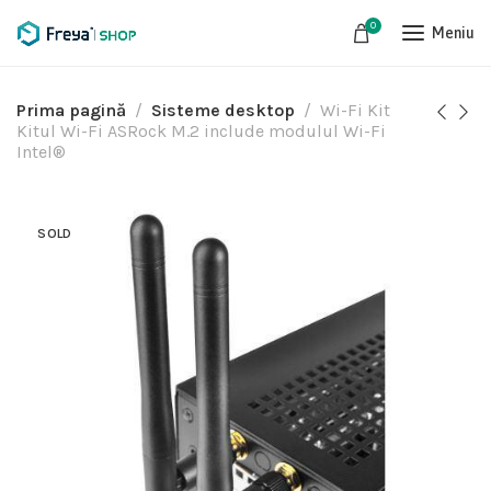
0
Meniu
Prima pagină
Sisteme desktop
Wi-Fi Kit
Kitul Wi-Fi ASRock M.2 include modulul Wi-Fi
Intel®
SOLD