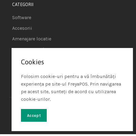
CATEGORII
Software
Accesorii
Amenajare locatie
POS - Puncte de vanzare
Cookies
Termeni si conditii
Politica de Cookie
Folosim cookie-uri pentru a vă îmbunătăți
experiența pe site-ul FreyaPOS. Prin navigarea
Protectia Datelor cu Caracter Personal
pe acest site, sunteți de acord cu utilizarea
cookie-urilor.
Freya Shop – All rights reserved
© 2024. Developed with
♥
by
Soft Tehnica
Accept