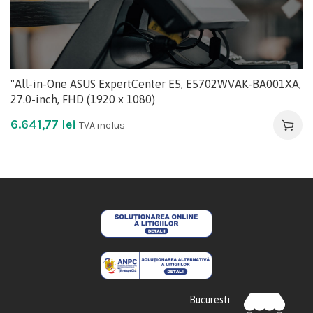
"All-in-One ASUS ExpertCenter E5, E5702WVAK-BA001XA,
27.0-inch, FHD (1920 x 1080)
6.641,77
lei
TVA inclus
Bucuresti