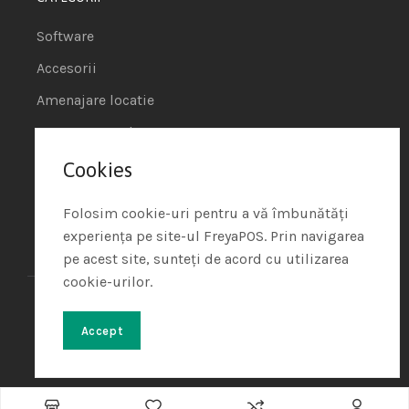
Software
Accesorii
Amenajare locatie
POS - Puncte de vanzare
Cookies
Termeni si conditii
Politica de Cookie
Folosim cookie-uri pentru a vă îmbunătăți
experiența pe site-ul FreyaPOS. Prin navigarea
Protectia Datelor cu Caracter Personal
pe acest site, sunteți de acord cu utilizarea
cookie-urilor.
Freya Shop – All rights reserved
© 2024. Developed with
♥
by
Soft Tehnica
Accept