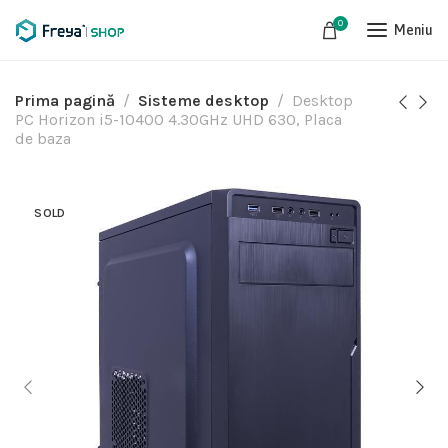
0
Meniu
Prima pagină
Sisteme desktop
Desktop
PC Horizon i5-10400 4.30GHz UHD 630, Placa
de baza
SOLD