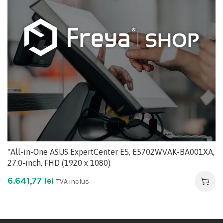
"All-in-One ASUS ExpertCenter E5, E5702WVAK-BA001XA,
27.0-inch, FHD (1920 x 1080)
6.641,77
lei
TVA inclus