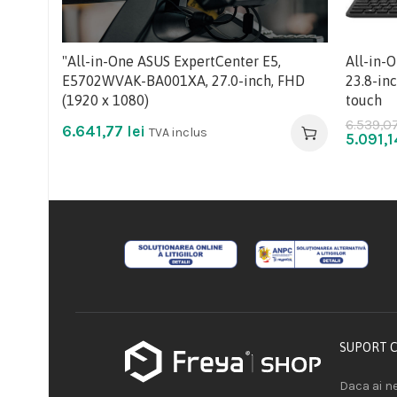
"All-in-One ASUS ExpertCenter E5,
All-in-
E5702WVAK-BA001XA, 27.0-inch, FHD
23.8-inc
(1920 x 1080)
touch
6.539,0
6.641,77
lei
TVA inclus
5.091,
SUPORT 
Daca ai ne