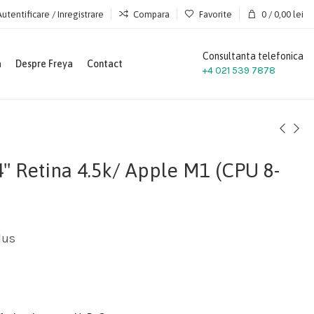
Autentificare / Inregistrare
Compara
Favorite
0
/
0,00
lei
Consultanta telefonica
a
Despre Freya
Contact
+4 021 539 7878
" Retina 4.5k/ Apple M1 (CPU 8-
lus