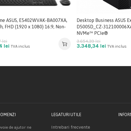
One ASUS, E5402WVAK-BA007XA,
Desktop Business ASUS Ex
h, FHD (1920 x 1080) 16:9, Non-
D500SD_CZ-312100006XA
NVMe™ PCIe®
7
lei
3.654,39
lei
14
lei
3.348,34
lei
TVA inclus
TVA inclus
COMENZI
LEGATURI UTILE
INFOR
Intrebari frecvente
voie de ajutor ne