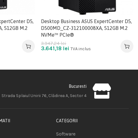
pertCenter D5,
Desktop Business ASUS ExpertCenter D5,
, 512GB M.2
D500MD_CZ-312100008XA, 512GB M.2
NVMe™ PCIe®
3.947,24
lei
3.641,18
lei
TVA inclus
Bucuresti
Strada Splaiul Unirii 76, Clădirea A, Sector 4
MATII
CATEGORII
Software