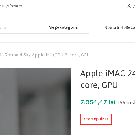
zari@freya.ro
Alege categoria
Noutati HoReC
" Retina 4.5k/ Apple M1 (CPU 8-core, GPU
Apple iMAC 24
core, GPU
7.954,47
lei
TVA inc
Stoc epuizat