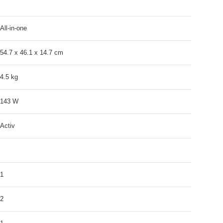
All-in-one
54.7 x 46.1 x 14.7 cm
4.5 kg
143 W
Activ
1
2