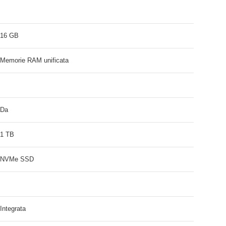
16 GB
Memorie RAM unificata
Da
1 TB
NVMe SSD
Integrata