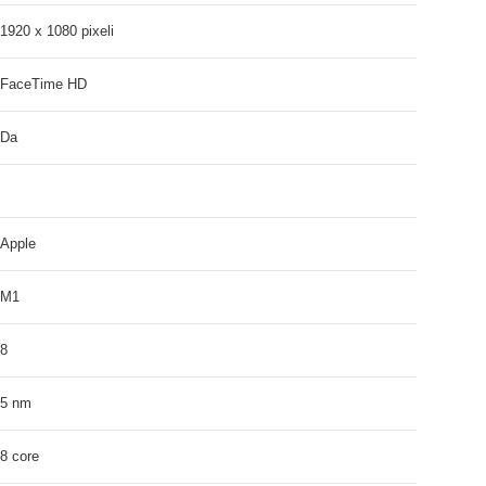
1920 x 1080 pixeli
FaceTime HD
Da
Apple
M1
8
5 nm
8 core