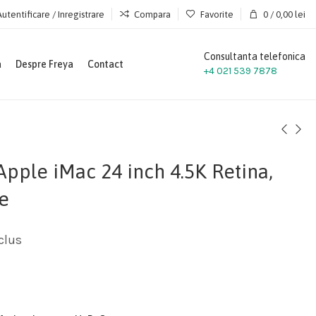
Autentificare / Inregistrare
Compara
Favorite
0
/
0,00
lei
Consultanta telefonica
a
Despre Freya
Contact
+4 021 539 7878
Apple iMac 24 inch 4.5K Retina,
e
clus