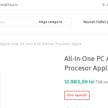
zari@freya.ro
Alege categoria
Noutati HoReC
 Apple iMac 24 inch 4.5K Retina, Procesor Apple
All-In-One PC 
Procesor Appl
12.983,59
lei
TVA in
Stoc epuizat