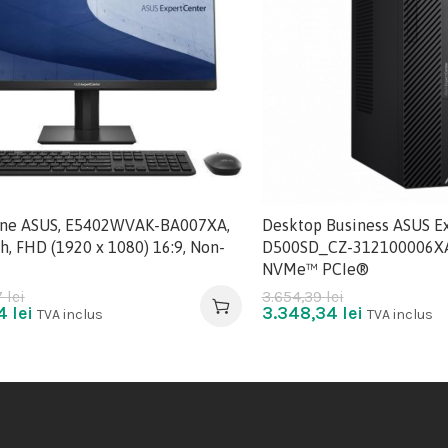
One ASUS, E5402WVAK-BA007XA,
Desktop Business ASUS Ex
h, FHD (1920 x 1080) 16:9, Non-
D500SD_CZ-312100006XA
NVMe™ PCIe®
7
lei
3.654,39
lei
14
lei
3.348,34
lei
TVA inclus
TVA inclus