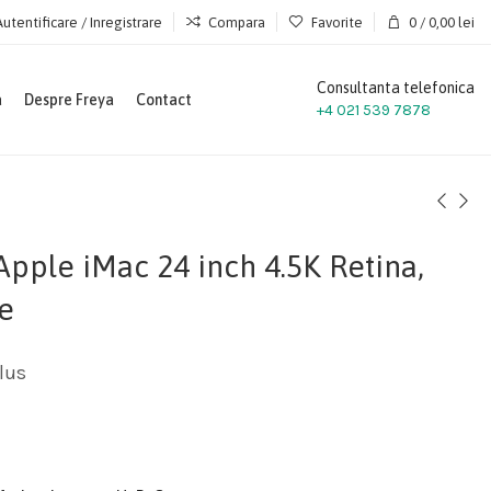
Autentificare / Inregistrare
Compara
Favorite
0
/
0,00
lei
Consultanta telefonica
a
Despre Freya
Contact
+4 021 539 7878
Apple iMac 24 inch 4.5K Retina,
e
lus