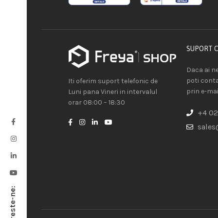
SUPORT 
Daca ai ne
poti cont
Iti oferim suport telefonic de
prin e-mai
Luni pana Vineri in intervalul
orar 08:00 – 18:30
+4 02
sales
Urmareste-ne: