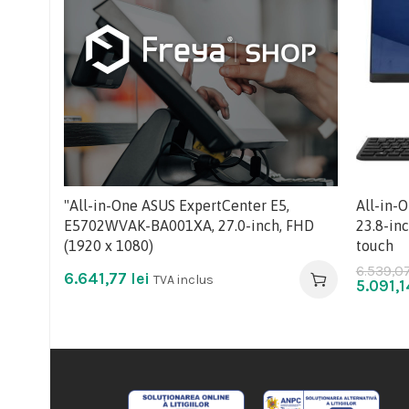
"All-in-One ASUS ExpertCenter E5,
All-in-
E5702WVAK-BA001XA, 27.0-inch, FHD
23.8-inc
(1920 x 1080)
touch
6.539,0
6.641,77
lei
TVA inclus
5.091,