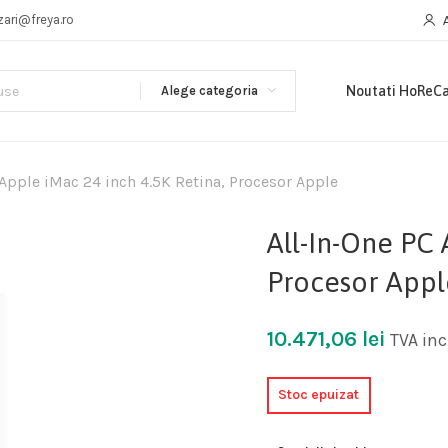
zari@freya.ro
Alege categoria
Noutati HoReC
 Apple iMac 24 inch 4.5K Retina, Procesor Apple
All-In-One PC 
Procesor Appl
10.471,06
lei
TVA inc
Stoc epuizat