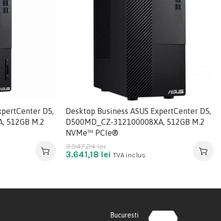
pertCenter D5,
Desktop Business ASUS ExpertCenter D5,
, 512GB M.2
D500MD_CZ-312100008XA, 512GB M.2
NVMe™ PCIe®
3.947,24
lei
3.641,18
lei
TVA inclus
Bucuresti