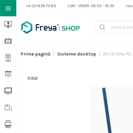
+4 021.636.70.85
LUNI - VINERI: 08:00 - 18:30
van
Prima pagină
Sisteme desktop
All-In-One PC
SOLD