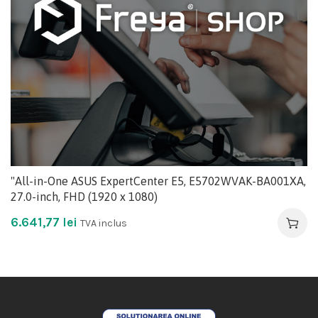
"All-in-One ASUS ExpertCenter E5, E5702WVAK-BA001XA,
27.0-inch, FHD (1920 x 1080)
6.641,77
lei
TVA inclus