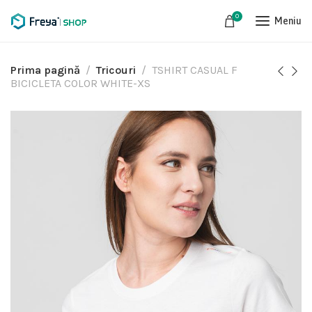
0
Meniu
Prima pagină
Tricouri
TSHIRT CASUAL F
BICICLETA COLOR WHITE-XS