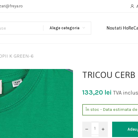
zari@freya.ro
Alege categoria
Noutati HoReC
OPII K GREEN-6
TRICOU CERB 
133,20
lei
TVA inclu
În stoc - Data estimata d
Adau