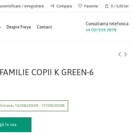
Autentificare / Inregistrare
Compara
Favorite
0
/
0,00
lei
Consultanta telefonica
a
Despre Freya
Contact
+4 021 539 7878
FAMILIE COPII K GREEN-6
s
e livrare: 13/08/2026 - 17/08/2026
gă în coș