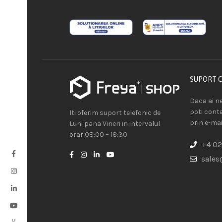
SUPORT 
Daca ai ne
poti cont
Iti oferim suport telefonic de
prin e-mai
Luni pana Vineri in intervalul
orar 08:00 – 18:30
+4 02
sales