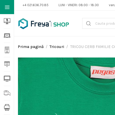
+4 021.636.70.85
LUNI - VINERI: 08:00 - 18:30
van
Prima pagină
Tricouri
TRICOU CERB FAMILIE C