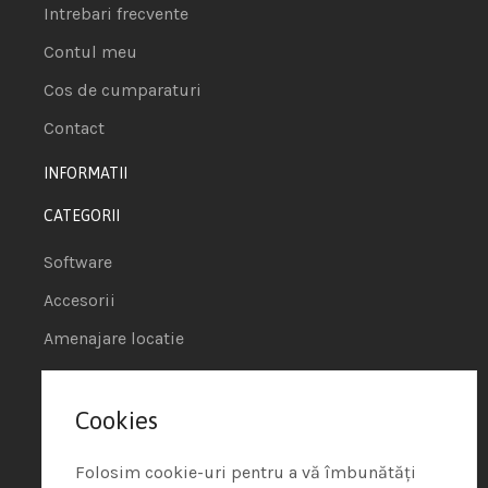
Intrebari frecvente
Contul meu
Cos de cumparaturi
Contact
INFORMATII
CATEGORII
Software
Accesorii
Amenajare locatie
POS - Puncte de vanzare
Cookies
Termeni si conditii
Politica de Cookie
Folosim cookie-uri pentru a vă îmbunătăți