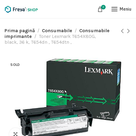
0
Meniu
Prima pagină
Consumabile
Consumabile
imprimante
Toner Lexmark T654X80G,
black, 36 k, T654dn , T654dtn ,
SOLD