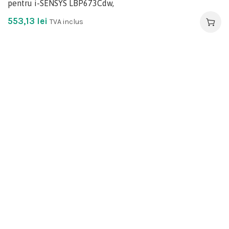
pentru i-SENSYS LBP673Cdw,
553,13
lei
TVA inclus