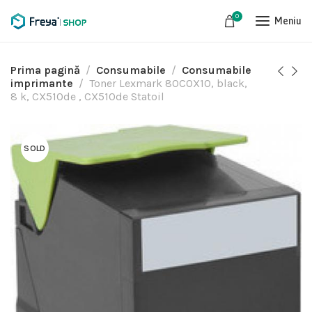
0
Meniu
Prima pagină
Consumabile
Consumabile
imprimante
Toner Lexmark 80C0X10, black,
8 k, CX510de , CX510de Statoil
SOLD