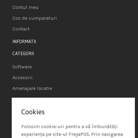
Contul meu
Cos de cumparaturi
Contact
INFORMATII
CATEGORII
Software
Accesorii
Amenajare locatie
POS - Puncte de vanzare
Cookies
Termeni si conditii
Politica de Cookie
Folosim cookie-uri pentru a vă îmbunătăți
experiența pe site-ul FreyaPOS. Prin navigarea
Protectia Datelor cu Caracter Personal