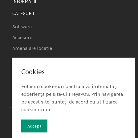
INFORMATII
CATEGORII
Software
Accesorii
Amenajare locatie
POS - Puncte de vanzare
Cookies
Termeni si conditii
Politica de Cookie
Folosim cookie-uri pentru a vă îmbunătăți
experiența pe site-ul FreyaPOS. Prin navigarea
Protectia Datelor cu Caracter Personal
pe acest site, sunteți de acord cu utilizarea
cookie-urilor.
Freya Shop – All rights reserved
© 2024. Developed with
♥
by
Soft Tehnica
Accept