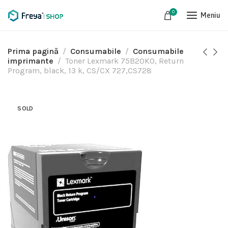
0
Meniu
Prima pagină
Consumabile
Consumabile
imprimante
Toner Lexmark 75B20K0, Return
Program, black, 13 k, CS/CX 727,CS728
SOLD