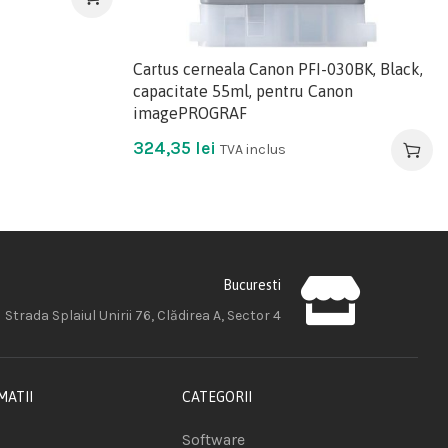
Cartus cerneala Canon PFI-030BK, Black,
capacitate 55ml, pentru Canon
imagePROGRAF
324,35
lei
TVA inclus
Bucuresti
Strada Splaiul Unirii 76, Clădirea A, Sector 4
MATII
CATEGORII
Software