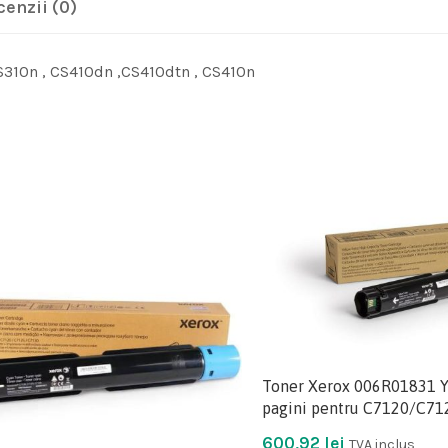
cenzii (0)
S310n , CS410dn ,CS410dtn , CS410n
Toner Xerox 006R01831 Y
pagini pentru C7120/C7
600,92
lei
TVA inclus