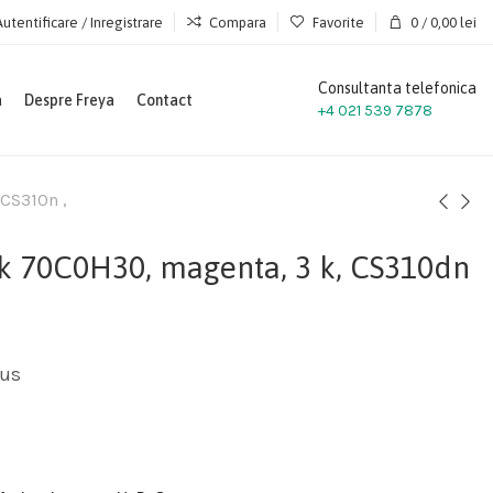
Autentificare / Inregistrare
Compara
Favorite
0
/
0,00
lei
Consultanta telefonica
a
Despre Freya
Contact
+4 021 539 7878
CS310n ,
 70C0H30, magenta, 3 k, CS310dn
lus