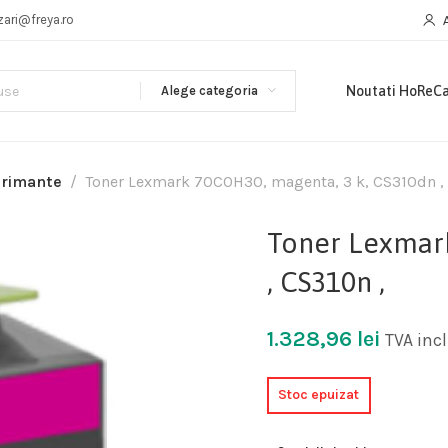
zari@freya.ro
Alege categoria
Noutati HoReC
primante
Toner Lexmark 70C0H30, magenta, 3 k, CS310dn , 
Toner Lexmark
, CS310n ,
1.328,96
lei
TVA inc
Stoc epuizat