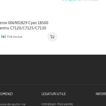
erox 006R01829 Cyan 18500
pentru C7120/C7125/C7130
2
lei
TVA inclus
COMENZI
LEGATURI UTILE
INFOR
Intrebari frecvente
voie de ajutor ne