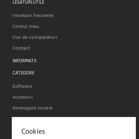
LEGATURI UTILE
Intrebari frecvente
Contul meu
Cos de cumparaturi
Contact
INFORMATII
CATEGORII
Software
Accesorii
Amenajare locatie
POS - Puncte de vanzare
Cookies
Termeni si conditii