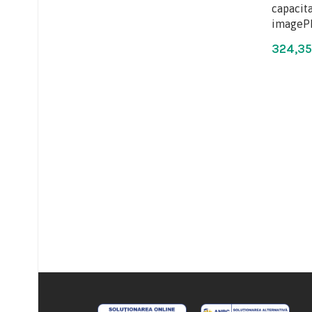
capacit
imageP
324,3