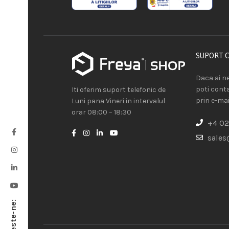
SUPORT 
Daca ai ne
poti cont
Iti oferim suport telefonic de
prin e-mai
Luni pana Vineri in intervalul
orar 08:00 – 18:30
+4 02
sales
Urmareste-ne: