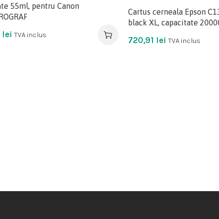
ate 55ml, pentru Canon
Cartus cerneala Epson C
ROGRAF
black XL, capacitate 20000
5
lei
TVA inclus
720,91
lei
TVA inclus