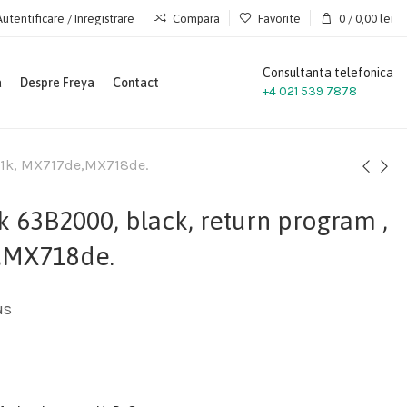
Autentificare / Inregistrare
Compara
Favorite
0
/
0,00
lei
Consultanta telefonica
a
Despre Freya
Contact
+4 021 539 7878
 11k, MX717de,MX718de.
 63B2000, black, return program ,
,MX718de.
us