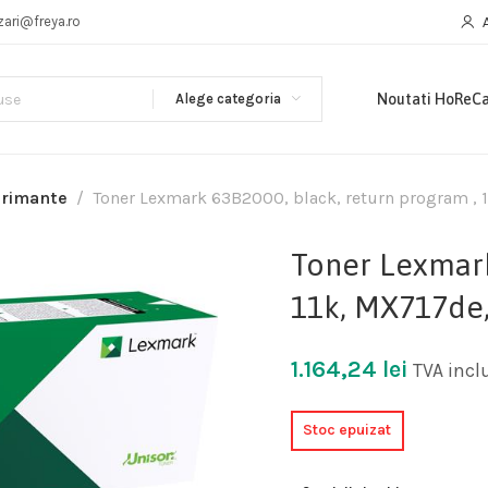
zari@freya.ro
Alege categoria
Noutati HoReC
primante
Toner Lexmark 63B2000, black, return program ,
Toner Lexmark
11k, MX717de
1.164,24
lei
TVA incl
Stoc epuizat