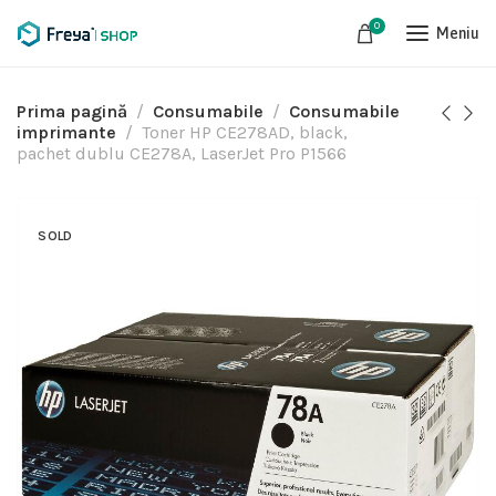
0
Meniu
Prima pagină
Consumabile
Consumabile
imprimante
Toner HP CE278AD, black,
pachet dublu CE278A, LaserJet Pro P1566
SOLD