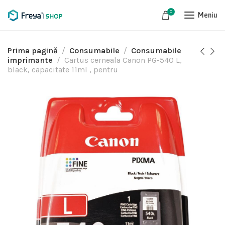
0
Meniu
Prima pagină
Consumabile
Consumabile
imprimante
Cartus cerneala Canon PG-540 L,
black, capacitate 11ml , pentru