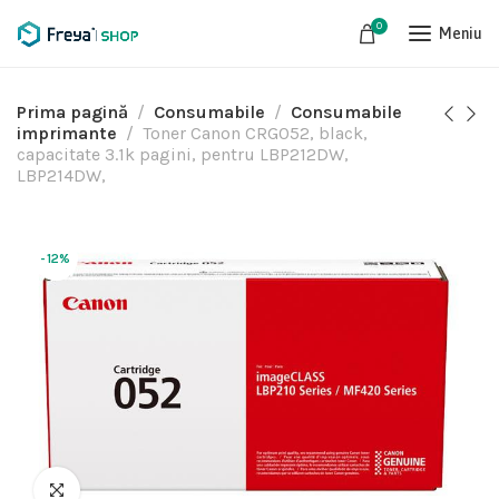
0
Meniu
Prima pagină
Consumabile
Consumabile
imprimante
Toner Canon CRG052, black,
capacitate 3.1k pagini, pentru LBP212DW,
LBP214DW,
-12%