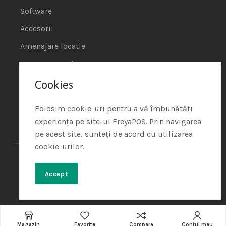
Software
Accesorii
Amenajare locatie
POS - Puncte de vanzare
Cookies
Termeni si conditii
Politica de Cookie
Folosim cookie-uri pentru a vă îmbunătăți
experiența pe site-ul FreyaPOS. Prin navigarea
Protectia Datelor cu Caracter Personal
pe acest site, sunteți de acord cu utilizarea
cookie-urilor.
Freya Shop – All rights reserved
© 2024. Developed with
♥
by
Soft Tehnica
Accept
Magazin
Favorite
Compara
Contul meu