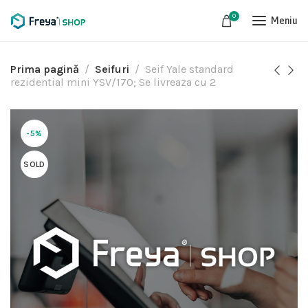
0
Meniu
Prima pagină
Seifuri
Seif Yale standard
rezidential mini YSV/170; Se livreaza cu 2
-5%
SOLD