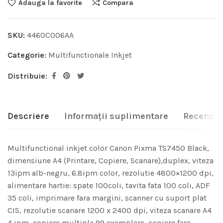
Adauga la favorite
Compara
SKU:
4460C006AA
Categorie:
Multifunctionale Inkjet
Distribuie:
Descriere
Informații suplimentare
Recenzii 
Multifunctional inkjet color Canon Pixma TS7450 Black,
dimensiune A4 (Printare, Copiere, Scanare),duplex, viteza
13ipm alb-negru, 6.8ipm color, rezolutie 4800×1200 dpi,
alimentare hartie: spate 100coli, tavita fata 100 coli, ADF
35 coli, imprimare fara margini, scanner cu suport plat
CIS, rezolutie scanare 1200 x 2400 dpi, viteza scanare A4
4 ipm, copiere multipla 99 exemplare, copiere fara