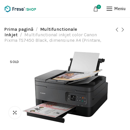
0
Meniu
Prima pagină
Multifunctionale
Inkjet
Multifunctional inkjet color Canon
Pixma TS7450 Black, dimensiune A4 (Printare,
SOLD