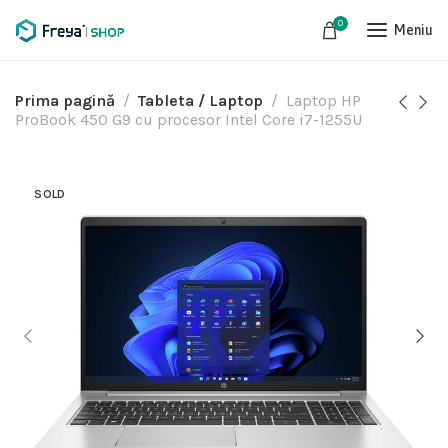
0
Meniu
Prima pagină
Tableta / Laptop
Laptop HP
ProBook 450 G9 cu procesor Intel Core i7-1255U
SOLD