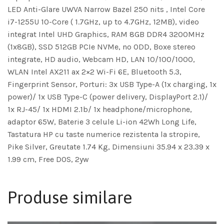
LED Anti-Glare UWVA Narrow Bazel 250 nits , Intel Core
i7-1255U 10-Core ( 1.7GHz, up to 4.7GHz, 12MB), video
integrat Intel UHD Graphics, RAM 8GB DDR4 3200MHz
(1x8GB), SSD 512GB PCIe NVMe, no ODD, Boxe stereo
integrate, HD audio, Webcam HD, LAN 10/100/1000,
WLAN Intel AX211 ax 2×2 Wi-Fi 6E, Bluetooth 5.3,
Fingerprint Sensor, Porturi: 3x USB Type-A (1x charging, 1x
power)/ 1x USB Type-C (power delivery, DisplayPort 2.1)/
1x RJ-45/ 1x HDMI 2.1b/ 1x headphone/microphone,
adaptor 65W, Baterie 3 celule Li-ion 42Wh Long Life,
Tastatura HP cu taste numerice rezistenta la stropire,
Pike Silver, Greutate 1.74 Kg, Dimensiuni 35.94 x 23.39 x
1.99 cm, Free DOS, 2yw
Produse similare