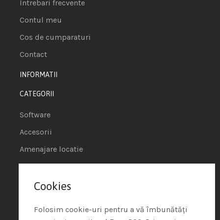
Intrebari frecvente
Contul meu
Cos de cumparaturi
Contact
INFORMATII
CATEGORII
Software
Accesorii
Amenajare locatie
POS - Puncte de vanzare
Cookies
Termeni si conditii
Politica de Cookie
Folosim cookie-uri pentru a vă îmbunătăți