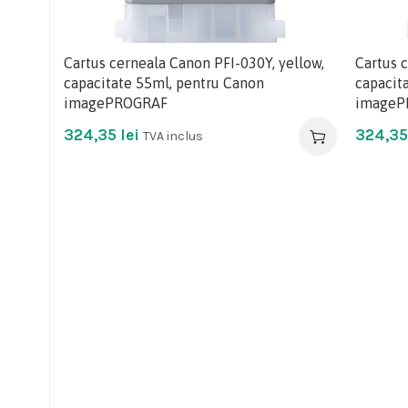
Cartus cerneala Canon PFI-030Y, yellow,
Cartus 
capacitate 55ml, pentru Canon
capacit
imagePROGRAF
imageP
324,35
lei
324,3
TVA inclus