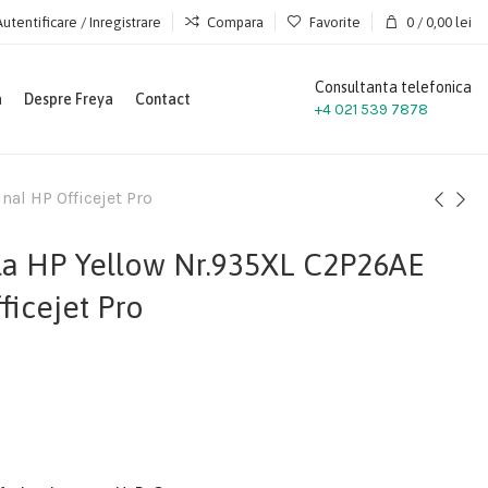
Autentificare / Inregistrare
Compara
Favorite
0
/
0,00
lei
Consultanta telefonica
a
Despre Freya
Contact
+4 021 539 7878
al HP Officejet Pro
la HP Yellow Nr.935XL C2P26AE
ficejet Pro