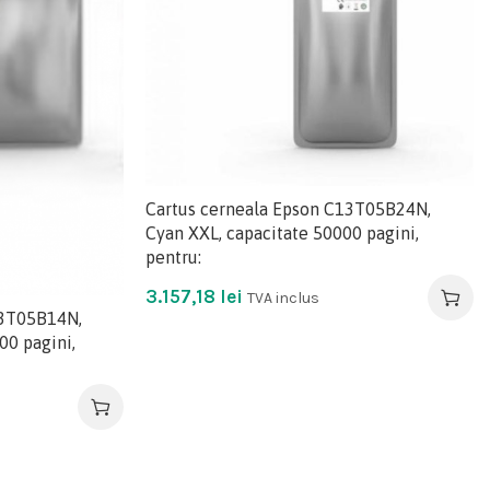
Cartus cerneala Epson C13T05B24N,
Cyan XXL, capacitate 50000 pagini,
pentru:
3.157,18
lei
TVA inclus
13T05B14N,
00 pagini,