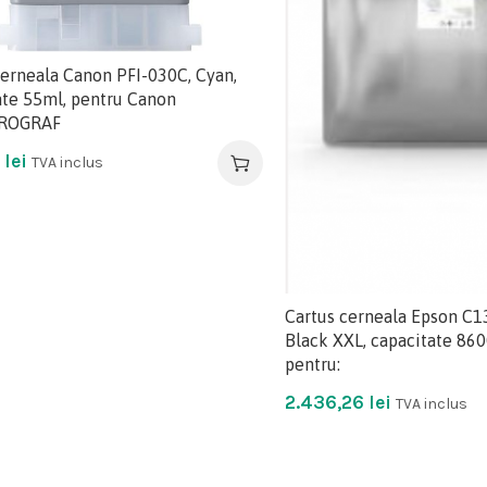
cerneala Canon PFI-030C, Cyan,
ate 55ml, pentru Canon
ROGRAF
5
lei
TVA inclus
Cartus cerneala Epson C
Black XXL, capacitate 860
pentru:
2.436,26
lei
TVA inclus