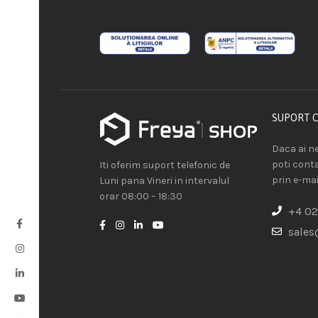
SUPORT 
Daca ai ne
poti cont
Iti oferim suport telefonic de
prin e-mai
Luni pana Vineri in intervalul
orar 08:00 – 18:30
+4 02
sales