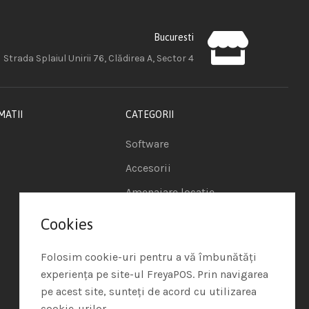
Bucuresti
Strada Splaiul Unirii 76, Clădirea A, Sector 4
MATII
CATEGORII
Software
Accesorii
Amenajare locatie
POS - Puncte de vanzare
Cookies
Termeni si conditii
Folosim cookie-uri pentru a vă îmbunătăți
Politica de Cookie
experiența pe site-ul FreyaPOS. Prin navigarea
pe acest site, sunteți de acord cu utilizarea
Protectia Datelor cu
cookie-urilor.