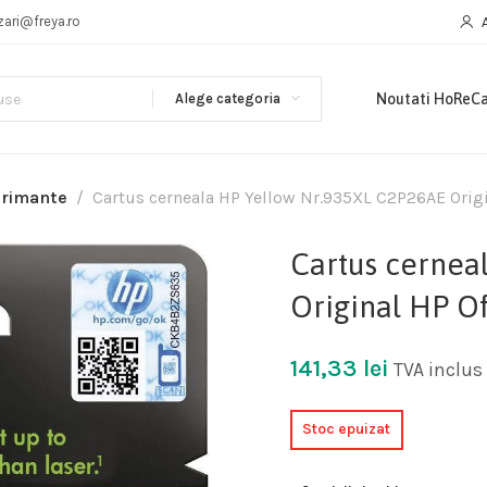
zari@freya.ro
Alege categoria
Noutati HoReC
primante
Cartus cerneala HP Yellow Nr.935XL C2P26AE Origin
Cartus cernea
Original HP Of
141,33
lei
TVA inclus
Stoc epuizat