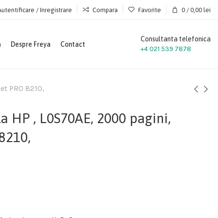
Autentificare / Inregistrare
Compara
Favorite
0
/
0,00
lei
Consultanta telefonica
a
Despre Freya
Contact
+4 021 539 7878
jet PRO 8210,
a HP , L0S70AE, 2000 pagini,
8210,