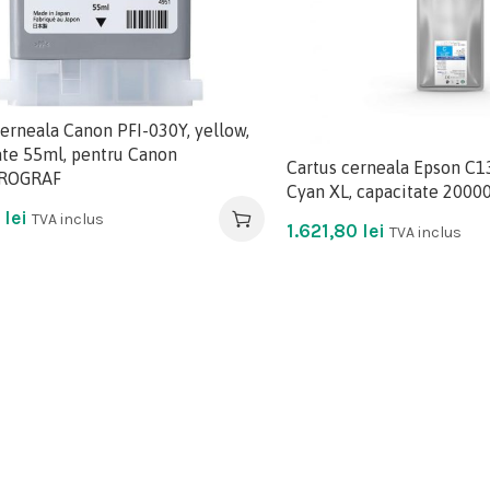
cerneala Canon PFI-030Y, yellow,
ate 55ml, pentru Canon
Cartus cerneala Epson C
ROGRAF
Cyan XL, capacitate 20000
5
lei
TVA inclus
1.621,80
lei
TVA inclus