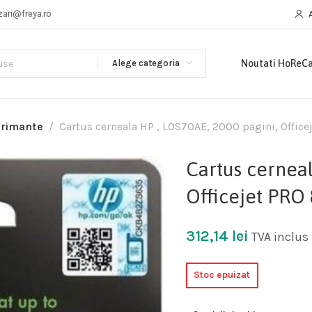
zari@freya.ro
Alege categoria
Noutati HoReC
primante
Cartus cerneala HP , L0S70AE, 2000 pagini, Office
Cartus cerneal
Officejet PRO 
312,14
lei
TVA inclus
Stoc epuizat