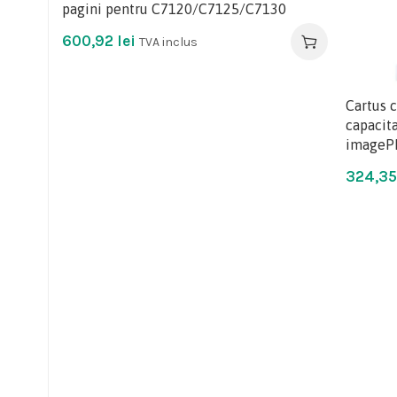
pagini pentru C7120/C7125/C7130
600,92
lei
TVA inclus
Cartus 
capacit
imageP
324,3