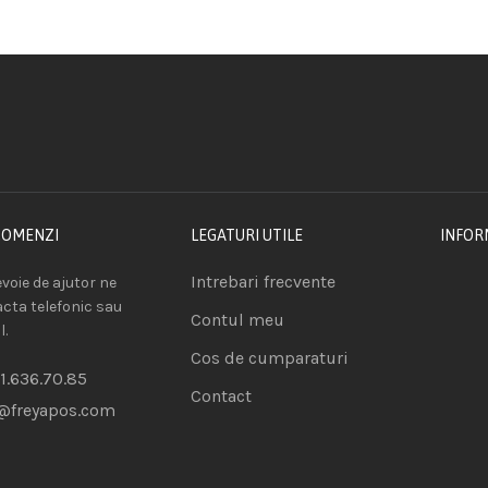
COMENZI
LEGATURI UTILE
INFOR
Intrebari frecvente
voie de ajutor ne
acta telefonic sau
Contul meu
l.
Cos de cumparaturi
1.636.70.85
Contact
@freyapos.com