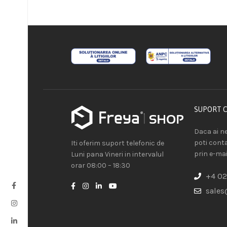
SUPORT 
Daca ai ne
poti cont
Iti oferim suport telefonic de
prin e-mai
Luni pana Vineri in intervalul
orar 08:00 – 18:30
+4 02
sales