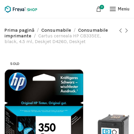
0
Meniu
Prima pagină
Consumabile
Consumabile
imprimante
Cartus cerneala HP CB335EE,
black, 4.5 ml, Deskjet D4260, Deskjet
SOLD