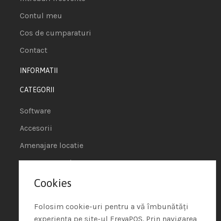
Contul meu
Cos de cumparaturi
Contact
INFORMATII
CATEGORII
Software
Accesorii
Amenajare locatie
POS - Puncte de vanzare
Cookies
Termeni si conditii
Politica de Cookie
Folosim cookie-uri pentru a vă îmbunătăți
experiența pe site-ul FreyaPOS. Prin navigarea
Protectia Datelor cu Caracter Personal