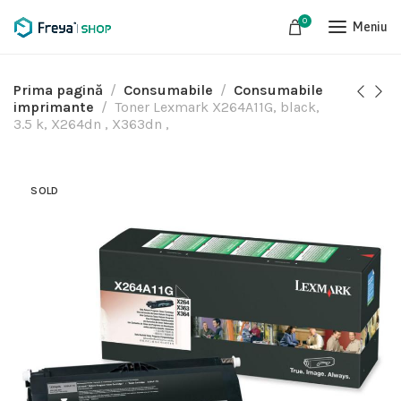
0
Meniu
Prima pagină
Consumabile
Consumabile
imprimante
Toner Lexmark X264A11G, black,
3.5 k, X264dn , X363dn ,
SOLD